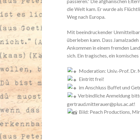
passieren.“ Die afghanischen Elter
die Welt kam. Er wurde als Flüchtl
Weg nach Europa.
Mit beeindruckender Unmittelbark
überleben kann. Dass Jamalzadeh H
Ankommen in einem fremden Land. E
sich. Ein tragisches, ein komische
Moderation: Univ.-Prof. Dr.
Eintritt frei!
im Anschluss Buffet und Get
Verbindliche Anmeldung bitte
gertraud.mitterauer@plus.ac.at!
Bild: Peach Productions, Mi