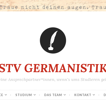
STV GERMANISTI
ine Ansprechpartner*innen, wenn's ums Studieren ge
CE
STUDIUM
DAS TEAM
KONTAKT
D