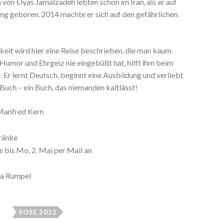
n von Elyas Jamalzadeh lebten schon im Iran, als er auf
ing geboren. 2014 machte er sich auf den gefährlichen
eit wird hier eine Reise beschrieben, die man kaum
umor und Ehrgeiz nie eingebüßt hat, hilft ihm beim
r lernt Deutsch, beginnt eine Ausbildung und verliebt
s Buch – ein Buch, das niemanden kaltlässt!
 Manfred Kern
ränke
 bis Mo, 2. Mai per Mail an
ra Rumpel
SOSE 2022