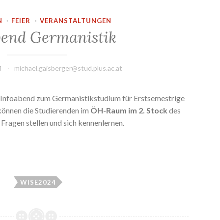
N
·
FEIER
·
VERANSTALTUNGEN
bend Germanistik
4
michael.gaisberger@stud.plus.ac.at
er Infoabend zum Germanistikstudium für Erstsemestrige
 können die Studierenden im
ÖH-Raum im 2. Stock
des
Fragen stellen und sich kennenlernen.
WISE2024