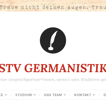
STV GERMANISTI
ine Ansprechpartner*innen, wenn's ums Studieren ge
CE
STUDIUM
DAS TEAM
KONTAKT
D